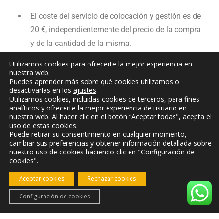
El coste del servicio de colocación y gestión es de
20 €, independientemente del precio de la compra
y de la cantidad de la misma.
Utilizamos cookies para ofrecerte la mejor experiencia en
El importe correspondiente a la compra (bebidas y
nuestra web.
alimentos) se abona directamente al proveedor. El
Puedes aprender más sobre qué cookies utilizamos o
desactivarlas en los
ajustes
.
día de la llegada, los huéspedes recibirán el ticket
Utilizamos cookies, incluidas cookies de terceros, para fines
de compra original y le hacen un Bizum o
analíticos y ofrecerte la mejor experiencia de usuario en
nuestra web. Al hacer clic en el botón “Aceptar todas", acepta el
transferencia al supermercado.
uso de estas cookies.
Puede retirar su consentimiento en cualquier momento,
El servicio de recepción y colocación en frío de
cambiar sus preferencias y obtener información detallada sobre
nuestro uso de cookies haciendo clic en "Configuración de
20€ por parte de Huerta Galindo se descuenta de
cookies".
la fianza.
Aceptar cookies
Rechazar cookies
Configuración de cookies