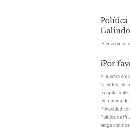
Política
Galind
¡Bienvenidos a
¡Por fav
A nuestra empr
tal virtud, en
recopila, util
en materia de 
Privacidad se 
Política de Pr
tenga con noso