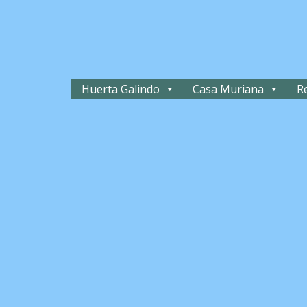
Huerta Galindo
Casa Muriana
R