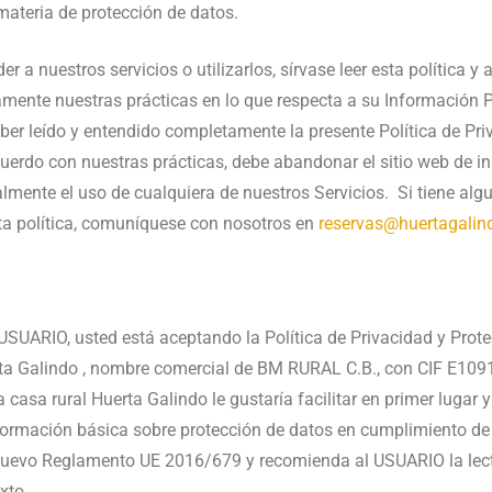
materia de protección de datos.
r a nuestros servicios o utilizarlos, sírvase leer esta política y
mente nuestras prácticas en lo que respecta a su Información 
er leído y entendido completamente la presente Política de Pri
cuerdo con nuestras prácticas, debe abandonar el sitio web de i
lmente el uso de cualquiera de nuestros Servicios. Si tiene alg
ta política, comuníquese con nosotros en
reservas@huertagali
USUARIO, usted está aceptando la Política de Privacidad y Prot
ta Galindo , nombre comercial de BM RURAL C.B., con CIF E10
a casa rural Huerta Galindo le gustaría facilitar en primer lugar
formación básica sobre protección de datos en cumplimiento de
nuevo Reglamento UE 2016/679 y recomienda al USUARIO la lec
xto.