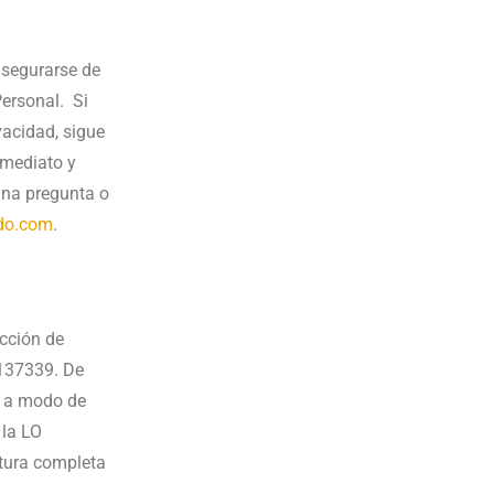
 asegurarse de
Personal. Si
vacidad, sigue
nmediato y
una pregunta o
ndo.com
.
ección de
9137339. De
 y a modo de
 la LO
tura completa