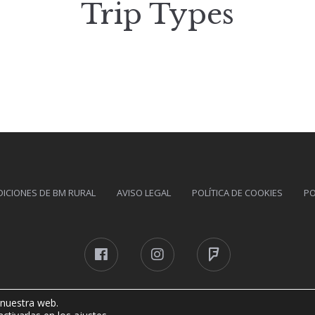
Trip Types
DICIONES DE BM RURAL
AVISO LEGAL
POLÍTICA DE COOKIES
PO
Facebook
Instagram
Foursquare
 nuestra web.
BM RURAL © 2026 Todos los derechos reservados.