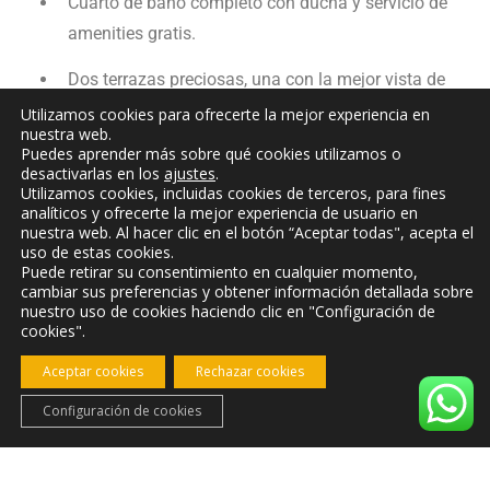
Cuarto de baño completo con ducha y servicio de
amenities gratis.
Dos terrazas preciosas, una con la mejor vista de
la dehesa y otra con vistas y acceso directo a la
Utilizamos cookies para ofrecerte la mejor experiencia en
nuestra web.
zona de piscina. Ambas con mesa y sillas.
Puedes aprender más sobre qué cookies utilizamos o
desactivarlas en los
ajustes
.
Sábanas, colchas, mantas y toalla ( de baño y de
Utilizamos cookies, incluidas cookies de terceros, para fines
analíticos y ofrecerte la mejor experiencia de usuario en
bidet) incluído por persona.
nuestra web. Al hacer clic en el botón “Aceptar todas", acepta el
uso de estas cookies.
Puede retirar su consentimiento en cualquier momento,
cambiar sus preferencias y obtener información detallada sobre
nuestro uso de cookies haciendo clic en "Configuración de
cookies".
Aceptar cookies
Rechazar cookies
Configuración de cookies