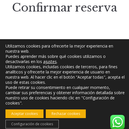
Confirmar reserva
Fecha de llegada no válida.
Utilizamos cookies para ofrecerte la mejor experiencia en
nuestra web.
Fecha de salida no válida.
Puedes aprender más sobre qué cookies utilizamos o
desactivarlas en los
ajustes
.
Utilizamos cookies, incluidas cookies de terceros, para fines
analíticos y ofrecerte la mejor experiencia de usuario en
nuestra web. Al hacer clic en el botón “Aceptar todas", acepta el
uso de estas cookies.
Puede retirar su consentimiento en cualquier momento,
cambiar sus preferencias y obtener información detallada sobre
nuestro uso de cookies haciendo clic en "Configuración de
cookies".
Aceptar cookies
Rechazar cookies
TÉRMINOS Y CONDICIONES DE BM RURAL
AVISO LEGAL
Configuración de cookies