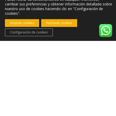
cambiar sus preferencias y obtener información detallada sobre
Cuarto de baño completo con ducha y servicio de
nuestro uso de cookies haciendo clic en "Configuración de
amenities gratis.
cookies".
Dos terrazas preciosas, una con la mejor vista de
Aceptar cookies
Rechazar cookies
la dehesa y otra con vistas y acceso directo a la
Configuración de cookies
zona de piscina. Ambas con mesa y sillas.
Sábanas, colchas, mantas y toalla ( de baño y de
bidet) incluído por persona.