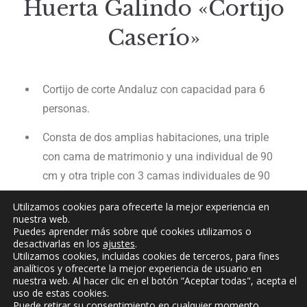
Huerta Galindo «Cortijo
Caserío»
Cortijo de corte Andaluz con capacidad para 6
personas.
Consta de dos amplias habitaciones, una triple
con cama de matrimonio y una individual de 90
cm y otra triple con 3 camas individuales de 90
cm.
Utilizamos cookies para ofrecerte la mejor experiencia en
nuestra web.
Chimenea tradicional que incluye 30 kg de leña
Puedes aprender más sobre qué cookies utilizamos o
estimado.
desactivarlas en los
ajustes
.
Utilizamos cookies, incluidas cookies de terceros, para fines
analíticos y ofrecerte la mejor experiencia de usuario en
Cocina con menaje completo, tostador, cafetera
nuestra web. Al hacer clic en el botón “Aceptar todas", acepta el
italiana, microondas y frigorífico.
uso de estas cookies.
Puede retirar su consentimiento en cualquier momento,