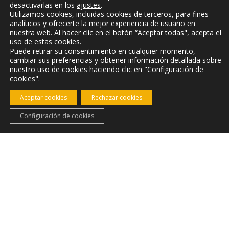
desactivarlas en los
ajustes
.
Utilizamos cookies, incluidas cookies de terceros, para fines
analíticos y ofrecerte la mejor experiencia de usuario en
nuestra web. Al hacer clic en el botón “Aceptar todas", acepta el
uso de estas cookies.
Puede retirar su consentimiento en cualquier momento,
cambiar sus preferencias y obtener información detallada sobre
nuestro uso de cookies haciendo clic en "Configuración de
cookies".
Huerta Galindo «Cortijo
Aceptar cookies
Rechazar cookies
Caserío»
Configuración de cookies
Cortijo de corte Andaluz con capacidad para 6
personas.
Consta de dos amplias habitaciones, una triple
con cama de matrimonio y una individual de 90
cm y otra triple con 3 camas individuales de 90
cm.