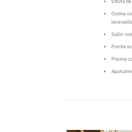
Estufa de 
Cocina co
lavavajilla
Salón com
Porche ext
Piscina c
Aparcamie